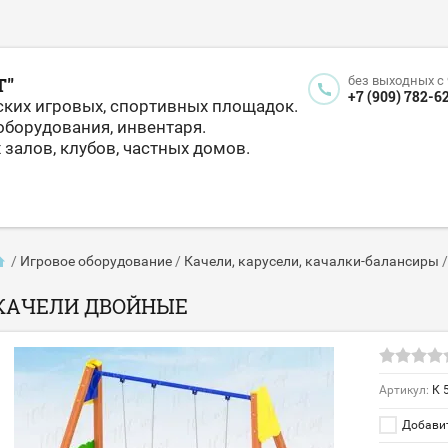
Т"
без выходных c 9
+7 (909) 782-6
ских игровых, спортивных площадок.
оборудования, инвентаря.
залов, клубов, частных домов.
/
Игровое оборудование
/
Качели, карусели, качалки-балансиры
КАЧЕЛИ ДВОЙНЫЕ
Артикул:
К 
Добавит