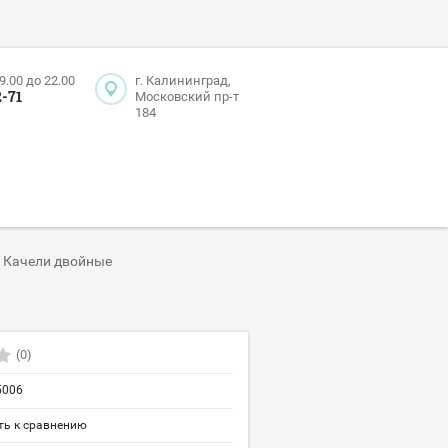
.00 до 22.00
г. Калининград,
2-71
Московский пр-т
184
/
Качели двойные
(0)
5006
ь к сравнению